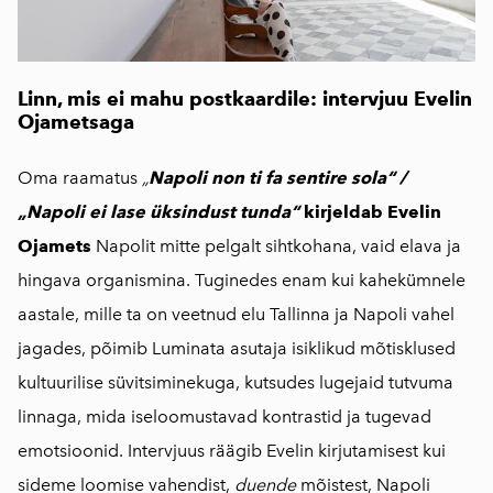
Linn, mis ei mahu postkaardile: intervjuu Evelin
Ojametsaga
Oma raamatus
„
Napoli non ti fa sentire sola“ /
„Napoli ei lase üksindust tunda“
kirjeldab Evelin
Ojamets
Napolit mitte pelgalt sihtkohana, vaid elava ja
hingava organismina. Tuginedes enam kui kahekümnele
aastale, mille ta on veetnud elu Tallinna ja Napoli vahel
jagades, põimib Luminata asutaja isiklikud mõtisklused
kultuurilise süvitsiminekuga, kutsudes lugejaid tutvuma
linnaga, mida iseloomustavad kontrastid ja tugevad
emotsioonid. Intervjuus räägib Evelin kirjutamisest kui
sideme loomise vahendist,
duende
mõistest, Napoli