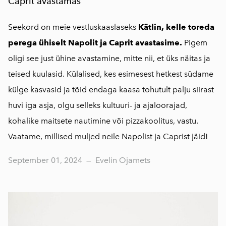
Caprit avastamas
Seekord on meie vestluskaaslaseks
Kätlin, kelle toreda
perega ühiselt Napolit ja Caprit avastasime.
Pigem
oligi see just ühine avastamine, mitte nii, et üks näitas ja
teised kuulasid. Külalised, kes esimesest hetkest südame
külge kasvasid ja tõid endaga kaasa tohutult palju siirast
huvi iga asja, olgu selleks kultuuri- ja ajaloorajad,
kohalike maitsete nautimine või pizzakoolitus, vastu.
Vaatame, millised muljed neile Napolist ja Caprist jäid!
September 01, 2024
—
Evelin Ojamets