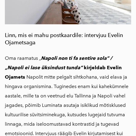
Linn, mis ei mahu postkaardile: intervjuu Evelin
Ojametsaga
Oma raamatus
„
Napoli non ti fa sentire sola“ /
„Napoli ei lase üksindust tunda“
kirjeldab Evelin
Ojamets
Napolit mitte pelgalt sihtkohana, vaid elava ja
hingava organismina. Tuginedes enam kui kahekümnele
aastale, mille ta on veetnud elu Tallinna ja Napoli vahel
jagades, põimib Luminata asutaja isiklikud mõtisklused
kultuurilise süvitsiminekuga, kutsudes lugejaid tutvuma
linnaga, mida iseloomustavad kontrastid ja tugevad
emotsioonid. Intervjuus räägib Evelin kirjutamisest kui