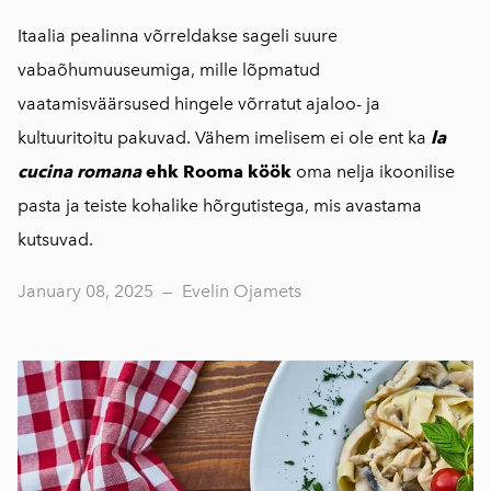
Itaalia pealinna võrreldakse sageli suure
vabaõhumuuseumiga, mille lõpmatud
vaatamisväärsused hingele võrratut ajaloo- ja
kultuuritoitu pakuvad. Vähem imelisem ei ole ent ka
la
cucina romana
ehk Rooma köök
oma nelja ikoonilise
pasta ja teiste kohalike hõrgutistega, mis avastama
kutsuvad.
January 08, 2025
—
Evelin Ojamets