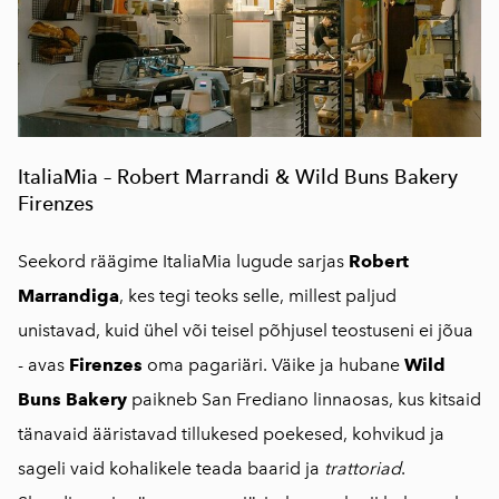
ItaliaMia – Robert Marrandi & Wild Buns Bakery
Firenzes
Seekord räägime ItaliaMia lugude sarjas
Robert
Marrandiga
, kes tegi teoks selle, millest paljud
unistavad, kuid ühel või teisel põhjusel teostuseni ei jõua
- avas
Firenzes
oma pagariäri. Väike ja hubane
Wild
Buns Bakery
paikneb San Frediano linnaosas, kus kitsaid
tänavaid ääristavad tillukesed poekesed, kohvikud ja
sageli vaid kohalikele teada baarid ja
trattoriad
.