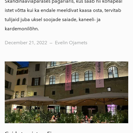
Skandinaaviapärases pagariäris, kus saab nii kohapeal
istet võtta kui ka endale meeldivat kaasa osta, tervitab
tulijaid juba uksel soojade saiade, kaneeli- ja
kardemonilõhn.
December 21, 2022
—
Evelin Ojamets