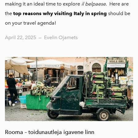
making it an ideal time to explore
il belpaese
. Here are
the
top reasons why visiting Italy in spring
should be
on your travel agenda!
April 22, 2025
—
Evelin Ojamets
Rooma – toidunautleja igavene linn