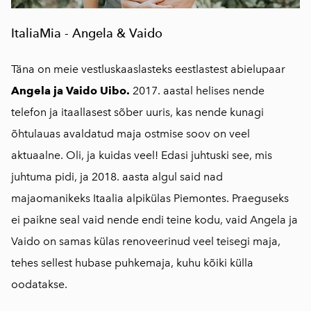
ItaliaMia - Angela & Vaido
Täna on meie vestluskaaslasteks eestlastest abielupaar
Angela ja Vaido Uibo.
2017. aastal helises nende
telefon ja itaallasest sõber uuris, kas nende kunagi
õhtulauas avaldatud maja ostmise soov on veel
aktuaalne. Oli, ja kuidas veel! Edasi juhtuski see, mis
juhtuma pidi, ja 2018. aasta algul said nad
majaomanikeks Itaalia alpikülas Piemontes. Praeguseks
ei paikne seal vaid nende endi teine kodu, vaid Angela ja
Vaido on samas külas renoveerinud veel teisegi maja,
tehes sellest hubase puhkemaja, kuhu kõiki külla
oodatakse.