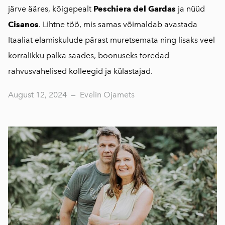
järve ääres, kõigepealt
Peschiera del Gardas
ja nüüd
Cisanos
. Lihtne töö, mis samas võimaldab avastada
Itaaliat elamiskulude pärast muretsemata ning lisaks veel
korralikku palka saades, boonuseks toredad
rahvusvahelised kolleegid ja külastajad.
August 12, 2024
—
Evelin Ojamets